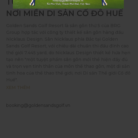
TUYỆT PHẨM SÂN GÔN MỚI
NƠI MIỀN DI SẢN CỐ ĐÔ HUẾ
Golden Sands Golf Resort là sân gôn thứ 5 của BRG
Group hợp tác với công ty thiết kế sân gôn hàng đầu
Nicklaus Design. Sân Nicklaus phía Bắc tại Golden
Sands Golf Resort, với chiều dài chuẩn thi đấu đỉnh cao
thế giới 7.445 yard, do Nicklaus Design thiết kế hứa hẹn
tạo nên "một tuyệt phẩm sân gôn mới thể hiện đầy đủ
và trọn vẹn tinh thần của môn thể thao gôn, một di sản
tinh hoa của thể thao thế giới, nơi Di sản Thế giới Cố đô
Huế".
XEM THÊM
booking@goldensandsgolf.vn