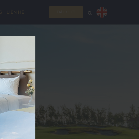
G
LIÊN HỆ
ĐẶT CHƠI