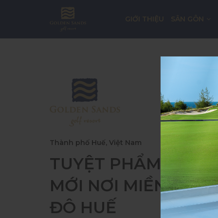
GIỚI THIỆU
SÂN GÔN
Thành phố Huế, Việt Nam
TUYỆT PHẨM SÂN 
MỚI NƠI MIỀN DI S
ĐÔ HUẾ