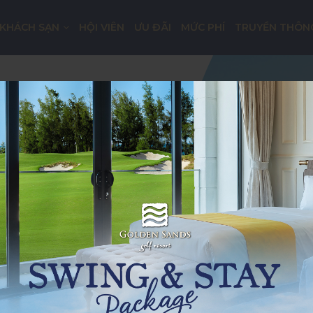
KHÁCH SẠN
HỘI VIÊN
ƯU ĐÃI
MỨC PHÍ
TRUYỀN THÔN
GÔN
ẢN CỐ