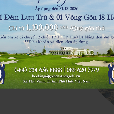
 BRG Group hợp
aus Design. Sân
với chiều dài
Nicklaus Design
gôn mới thể
 thao gôn, một
 Thế giới Cố đô