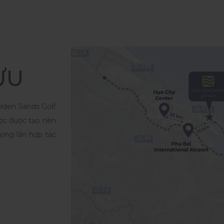
ƯU
lden Sands Golf
ược được tạo nên
ong lần hợp tác