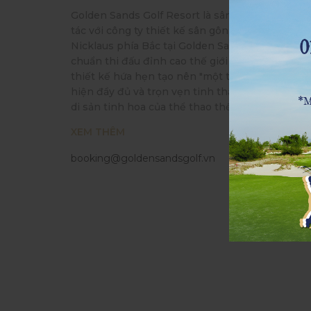
Golden Sands Golf Resort là sân gôn thứ 5 của
tác với công ty thiết kế sân gôn hàng đầu Nickl
Nicklaus phía Bắc tại Golden Sands Golf Resort, 
chuẩn thi đấu đỉnh cao thế giới 7.445 yard, do 
thiết kế hứa hẹn tạo nên "một tuyệt phẩm sân 
hiện đầy đủ và trọn vẹn tinh thần của môn thể
di sản tinh hoa của thể thao thế giới, nơi Di sản
Huế".
XEM THÊM
booking@goldensandsgolf.vn